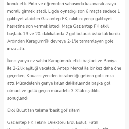
konuk etti. Pirlo ve öğrencileri sahasında kazanarak araya
moralli girmek istedi. Ligde oynadığı son 6 maçta sadece 1
galibiyet alabilen Gaziantep FK, rakibini yenip galibiyet
hasretine son vermek istedi. Maça Gaziantep FK etkili
başladı. 13 ve 20. dakikalarda 2 gol bularak üstünlük kurdu.
Ardından Karagümrük devreye 2-1'le tamamlayan gole
imza attı.
İkinci yarıya ev sahibi Karagümrük etkili başladı ve Baniya
ile 2-2'lik eşitliği yakaladı. Antep Merkel ile bir kez daha öne
geçerken, Kouassi yeniden beraberliği getiren gole imza
attı. Mücadelenin geriye kalan dakikalarında başka gol
olmadı ve gollü geçen mücadele 3-3'lük eşitlikle
sonuçlandı.
Erol Bulut'tan takıma 'basit gol' sitemi
Gaziantep FK Teknik Direktörü Erol Bulut, Fatih