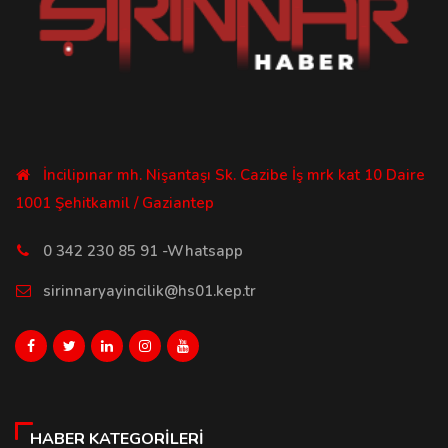
İncilipınar mh. Nişantaşı Sk. Cazibe İş mrk kat 10 Daire
1001 Şehitkamil / Gaziantep
0 342 230 85 91 -Whatsapp
sirinnaryayincilik@hs01.kep.tr
HABER KATEGORILERI