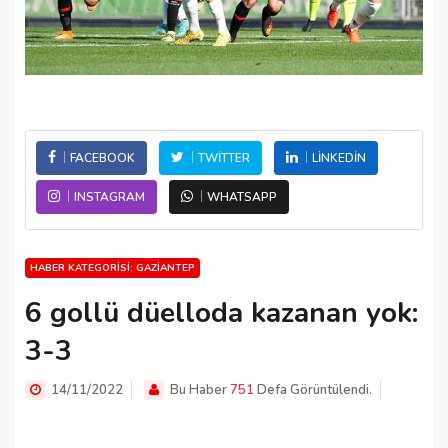
FACEBOOK
TWITTER
LINKEDIN
INSTAGRAM
WHATSAPP
HABER KATEGORISI: GAZIANTEP
6 gollü düelloda kazanan yok:
3-3
14/11/2022
Bu Haber
751
Defa Görüntülendi.