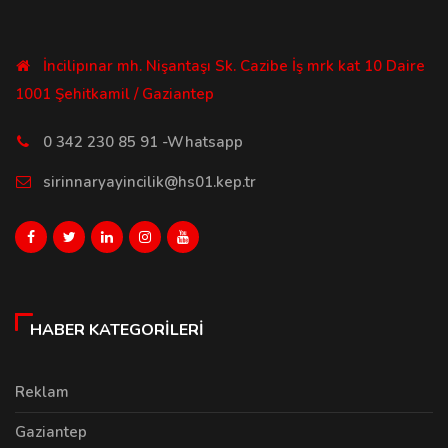
İncilipınar mh. Nişantaşı Sk. Cazibe İş mrk kat 10 Daire
1001 Şehitkamil / Gaziantep
0 342 230 85 91 -Whatsapp
sirinnaryayincilik@hs01.kep.tr
HABER KATEGORILERI
Reklam
Gaziantep