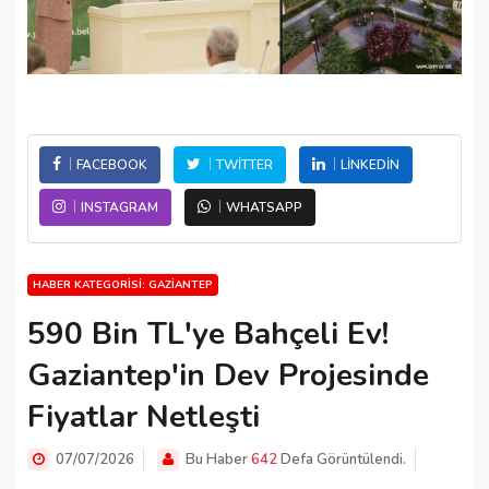
FACEBOOK
TWITTER
LINKEDIN
INSTAGRAM
WHATSAPP
HABER KATEGORISI: GAZIANTEP
590 Bin TL'ye Bahçeli Ev!
Gaziantep'in Dev Projesinde
Fiyatlar Netleşti
07/07/2026
Bu Haber
642
Defa Görüntülendi.