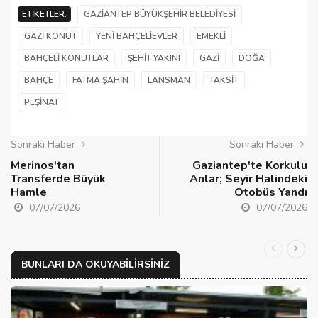
ETIKETLER:
GAZIANTEP BÜYÜKŞEHIR BELEDIYESI
GAZI KONUT
YENI BAHÇELIEVLER
EMEKLI
BAHÇELI KONUTLAR
ŞEHIT YAKINI
GAZI
DOĞA
BAHÇE
FATMA ŞAHIN
LANSMAN
TAKSIT
PEŞINAT
Sonraki Haber
Sonraki Haber
Merinos'tan
Gaziantep'te Korkulu
Transferde Büyük
Anlar; Seyir Halindeki
Hamle
Otobüs Yandı
07/07/2026
07/07/2026
BUNLARI DA OKUYABILIRSINIZ