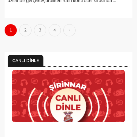
üzerinde gerçekleştirdikleri rutin kontroller sırasında ...
1
2
3
4
»
CANLI DINLE