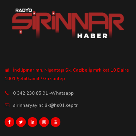
İncilipınar mh. Nişantaşı Sk. Cazibe İş mrk kat 10 Daire
1001 Şehitkamil / Gaziantep
0 342 230 85 91 -Whatsapp
sirinnaryayincilik@hs01.kep.tr