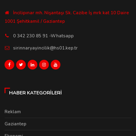
İncilipınar mh. Nişantaşı Sk. Cazibe İş mrk kat 10 Daire
1001 Şehitkamil / Gaziantep
0 342 230 85 91 -Whatsapp
sirinnaryayincilik@hs01.kep.tr
HABER KATEGORILERI
Reklam
Gaziantep
Ekonomi