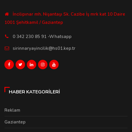
İncilipınar mh. Nişantaşı Sk. Cazibe İş mrk kat 10 Daire
1001 Şehitkamil / Gaziantep
0 342 230 85 91 -Whatsapp
sirinnaryayincilik@hs01.kep.tr
HABER KATEGORILERI
Reklam
Gaziantep