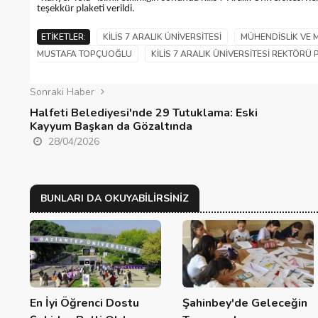
teşekkür plaketi verildi.
ETIKETLER:
KILIS 7 ARALIK ÜNIVERSITESI
MÜHENDISLIK VE M
MUSTAFA TOPÇUOĞLU
KILIS 7 ARALIK ÜNIVERSITESI REKTÖRÜ
Sonraki Haber
Halfeti Belediyesi'nde 29 Tutuklama: Eski
Kayyum Başkan da Gözaltında
28/04/2026
BUNLARI DA OKUYABILIRSINIZ
En İyi Öğrenci Dostu
Şahinbey'de Geleceğin