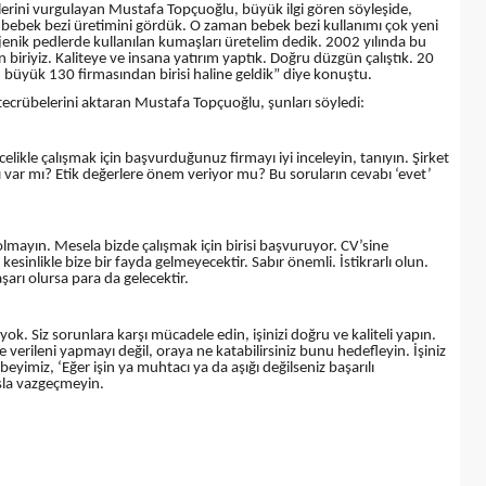
tiklerini vurgulayan Mustafa Topçuoğlu, büyük ilgi gören söyleşide,
a bebek bezi üretimini gördük. O zaman bebek bezi kullanımı çok yeni
enik pedlerde kullanılan kumaşları üretelim dedik. 2002 yılında bu
iriyiz. Kaliteye ve insana yatırım yaptık. Doğru düzgün çalıştık. 20
en büyük 130 firmasından birisi haline geldik” diye konuştu.
tecrübelerini aktaran Mustafa Topçuoğlu, şunları söyledi:
celikle çalışmak için başvurduğunuz firmayı iyi inceleyin, tanıyın. Şirket
atı var mı? Etik değerlere önem veriyor mu? Bu soruların cevabı ‘evet’
 olmayın. Mesela bizde çalışmak için birisi başvuruyor. CV’sine
 kesinlikle bize bir fayda gelmeyecektir. Sabır önemli. İstikrarlı olun.
aşarı olursa para da gelecektir.
ok. Siz sorunlara karşı mücadele edin, işinizi doğru ve kaliteli yapın.
 verileni yapmayı değil, oraya ne katabilirsiniz bunu hedefleyin. İşiniz
eyimiz, ‘Eğer işin ya muhtacı ya da aşığı değilseniz başarılı
asla vazgeçmeyin.