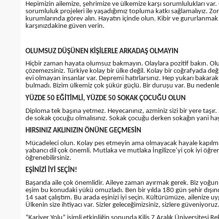
Hepimizin ailemize, şehrimize ve ülkemize karşı sorumlulukları var
sorumluluk projeleri ile yaşadığımız topluma katkı sağlamalıyız. Zo
kurumlarında görev alın. Hayatın içinde olun. Kibir ve gururlanmak
karşınızdakine güven verin.
OLUMSUZ DÜŞÜNEN KİŞİLERLE ARKADAŞ OLMAYIN
Hiçbir zaman hayata olumsuz bakmayın. Olaylara pozitif bakın. Olu
çözemezsiniz. Türkiye kolay bir ülke değil. Kolay bir coğrafyada de
evi olmayan insanlar var. Depremi hatırlarsınız. Hep yukarı bakara
bulmadı. Bizim ülkemiz çok şükür güçlü. Bir duruşu var. Bu nedenle 
YÜZDE 50 EĞİTİMLİ, YÜZDE 50 SOKAK ÇOCUĞU OLUN
Diploma tek başına yetmez. Heyecanınız, azminiz sizi bir yere taşır.
de sokak çocuğu olmalısınız. Sokak çocuğu derken sokağın yani hayat
HIRSINIZ AKLINIZIN ÖNÜNE GEÇMESİN
Mücadeleci olun. Kolay pes etmeyin ama olmayacak hayale kapılma
yabancı dil çok önemli. Mutlaka ve mutlaka İngilizce’yi çok iyi öğre
öğrenebilirsiniz.
EŞİNİZİ İYİ SEÇİN!
Başarıda aile çok önemlidir. Aileye zaman ayırmak gerek. Biz yoğu
eşim bu konudaki yükü omuzladı. Ben bir yılda 180 gün şehir dışı
14 saat çalıştım. Bu arada eşinizi iyi seçin. Kültürümüze, ailenize 
Ülkenin size ihtiyacı var. Sizler geleceğimizsiniz, sizlere güveniyoruz
“Kariyer Yolu” isimli etkinliğin sonunda Kilis 7 Aralık Üniversites