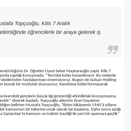
tafa Topçuoğlu, Kilis 7 Aralık
tkinliğinde öğrencilerle bir araya gelerek iş
eratörlüğünü Dr. Öğretim Üyesi Seher Maşkaraoğlu yaptı. Kilis 7
ılışında yaptığı konuşmada, “Tecrübe kolay kazanılmıyor. Bu nedenle
k tecrübelerinden faydalanmayı önemsiyoruz. Bugün de Gülsan Holding
 büyük bir mutluluk duyuyoruz. Kendisine bizleri kırmayarak
niversiteli gençlerin büyük ilgi gösterdiği etkinlikteki konuşmasına,
Şehitkamil Belediyesi işçi alımı
esidir” diyerek başladı. Topçuoğlu ailesinin ticari hayatının
ıldığını belirten Mustafa Topçuoğlu, “Bizim hikâyemiz 1940’lı yılların
r
yapacak, işte şartlar
bir kamyonun bir tekerine ortak olarak işe başlamış. Daha sonra açtığı
da Gaziantep’te kamyon ve traktör bayiliği ile yeni bir aşamaya geçtik”
18/04/2025