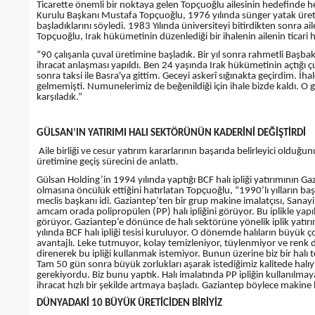
Ticarette önemli bir noktaya gelen Topçuoğlu ailesinin hedefinde 
Kurulu Başkanı Mustafa Topçuoğlu, 1976 yılında sünger yatak üretim
başladıklarını söyledi. 1983 Yılında üniversiteyi bitirdikten sonra a
Topçuoğlu, Irak hükümetinin düzenlediği bir ihalenin ailenin ticari hay
“90 çalışanla çuval üretimine başladık. Bir yıl sonra rahmetli Başbakan
ihracat anlaşması yapıldı. Ben 24 yaşında Irak hükümetinin açtığı ç
sonra taksi ile Basra'ya gittim. Geceyi askerî sığınakta geçirdim. İ
gelmemişti. Numunelerimiz de beğenildiği için ihale bizde kaldı. O gü
karşıladık.”
GÜLSAN’IN YATIRIMI HALI SEKTÖRÜNÜN KADERİNİ DEĞİŞTİRDİ
Aile birliği ve cesur yatırım kararlarının başarıda belirleyici olduğun
üretimine geçiş sürecini de anlattı.
Gülsan Holding’in 1994 yılında yaptığı BCF halı ipliği yatırımının
olmasına öncülük ettiğini hatırlatan Topçuoğlu, “1990’lı yılların 
meclis başkanı idi. Gaziantep’ten bir grup makine imalatçısı, Sanayi 
amcam orada polipropülen (PP) halı ipliğini görüyor. Bu iplikle y
görüyor. Gaziantep’e dönünce de halı sektörüne yönelik iplik yatırı
yılında BCF halı ipliği tesisi kuruluyor. O dönemde halıların büyük ço
avantajlı. Leke tutmuyor, kolay temizleniyor, tüylenmiyor ve renk d
direnerek bu ipliği kullanmak istemiyor. Bunun üzerine biz bir halı te
Tam 50 gün sonra büyük zorlukları aşarak istediğimiz kalitede halıy
gerekiyordu. Biz bunu yaptık. Halı imalatında PP ipliğin kullanılmaya
ihracat hızlı bir şekilde artmaya başladı. Gaziantep böylece makine
DÜNYADAKİ 10 BÜYÜK ÜRETİCİDEN BİRİYİZ