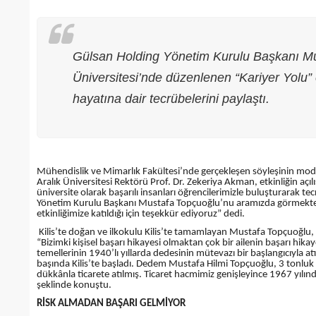
Gülsan Holding Yönetim Kurulu Başkanı Mus
Üniversitesi’nde düzenlenen “Kariyer Yolu” e
hayatına dair tecrübelerini paylaştı.
Mühendislik ve Mimarlık Fakültesi’nde gerçekleşen söyleşinin mod
Aralık Üniversitesi Rektörü Prof. Dr. Zekeriya Akman, etkinliğin aç
üniversite olarak başarılı insanları öğrencilerimizle buluşturara
Yönetim Kurulu Başkanı Mustafa Topçuoğlu’nu aramızda görmekten
etkinliğimize katıldığı için teşekkür ediyoruz” dedi.
Kilis’te doğan ve ilkokulu Kilis’te tamamlayan Mustafa Topçuoğlu, ü
Gaziantep’te Toplu Ulaşım
“Bizimki kişisel başarı hikayesi olmaktan çok bir ailenin başarı hikay
temellerinin 1940’lı yıllarda dedesinin mütevazı bir başlangıcıyla at
Ücretlerine Yüzde 70 Zam Geliyo
başında Kilis’te başladı. Dedem Mustafa Hilmi Topçuoğlu, 3 tonluk 
dükkânla ticarete atılmış. Ticaret hacmimiz genişleyince 1967 yılın
şeklinde konuştu.
28/01/2025
RİSK ALMADAN BAŞARI GELMİYOR