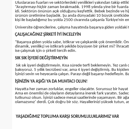
Uluslararası fuarları ve sektörlerdeki yenilikleri yakından takip et
“Araştırmayı hiçbir zaman bırakmadık. 1998 yılında yine bir fuard
idi. Sektörün önünün açık olduğunu keşfettik. Bebek bezinde ve hij
ürünün üretimine başladık. Şu anda dünyadaki 10 büyük üreticiden b
kişi ile başladığımız bu yolda 2500 civarında çalışanla Türkiye'nin 
Üniversite öğrencilerine, çalışma hayatında başarıya giden yoldaki 
ÇALIŞACAĞINIZ ŞİRKETİ İYİ İNCELEYİN
“Başarıya giden yolda sabır, istikrar ve çalışkanlık çok önemlidir. Ön
dinamik, yenilikçi ve istikrarlı şekilde büyüyen bir şirket mi? İhrac
ise çalışmak için o şirketi tercih edin.
SIK SIK İŞYERİ DEĞİŞTİRMEYİN
Sık sık işyeri değiştirmeyin. Kısa sürede terfi beklemeyin. Tez canlı
bakıyoruz. 5 yıllık tecrübesi var, ama 4 işyeri değiştirmiş. Bu kişiden
İşinizi sevin ve heyecanla çalışın. Parayı değil başarıyı hedefleyin. B
İŞİNİZİN YA AŞIĞI YA DA MUHTACI OLUN!
Hayatta her zaman zorluklar, engeller olacaktır. Sorunsuz bir hayat y
Ama en önemlisi de olayların detaylarına inerek fark yaratın. Sadece
tutkunuz olsun. İşinizi sadece mesai saatlerinde yaşamayın. Bir ağab
olamazsınız’ derdi. Çok doğru bir söz. Hayallerinizi yüksek tutun, 
YAŞADIĞIMIZ TOPLUMA KARŞI SORUMLULUKLARIMIZ VAR