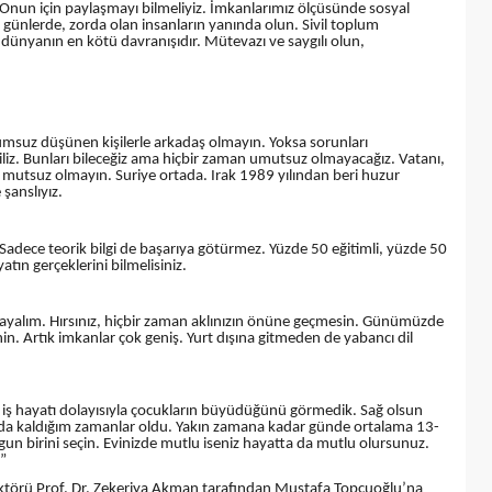
. Onun için paylaşmayı bilmeliyiz. İmkanlarımız ölçüsünde sosyal
r günlerde, zorda olan insanların yanında olun. Sivil toplum
 dünyanın en kötü davranışıdır. Mütevazı ve saygılı olun,
msuz düşünen kişilerle arkadaş olmayın. Yoksa sorunları
ğiliz. Bunları bileceğiz ama hiçbir zaman umutsuz olmayacağız. Vatanı,
k mutsuz olmayın. Suriye ortada. Irak 1989 yılından beri huzur
şanslıyız.
 Sadece teorik bilgi de başarıya götürmez. Yüzde 50 eğitimli, yüzde 50
ın gerçeklerini bilmelisiniz.
yalım. Hırsınız, hiçbir zaman aklınızın önüne geçmesin. Günümüzde
nin. Artık imkanlar çok geniş. Yurt dışına gitmeden de yabancı dil
n iş hayatı dolayısıyla çocukların büyüdüğünü görmedik. Sağ olsun
nda kaldığım zamanlar oldu. Yakın zamana kadar günde ortalama 13-
uygun birini seçin. Evinizde mutlu iseniz hayatta da mutlu olursunuz.
.”
i Rektörü Prof. Dr. Zekeriya Akman tarafından Mustafa Topçuoğlu’na