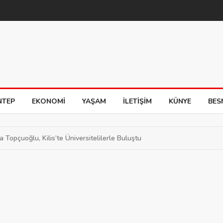
NTEP
EKONOMI
YAŞAM
İLETIŞIM
KÜNYE
BES
Topçuoğlu, Kilis’te Üniversitelilerle Buluştu