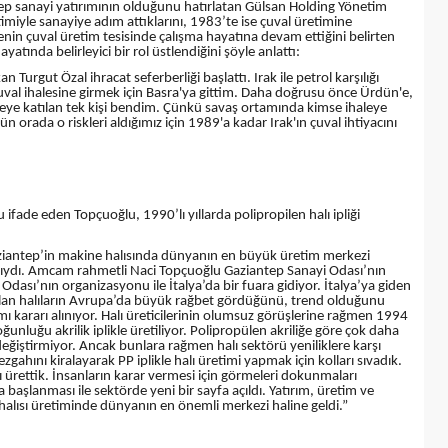
hep sanayi yatırımının olduğunu hatırlatan Gülsan Holding Yönetim
iyle sanayiye adım attıklarını, 1983’te ise çuval üretimine
ilenin çuval üretim tesisinde çalışma hayatına devam ettiğini belirten
atında belirleyici bir rol üstlendiğini şöyle anlattı:
 Turgut Özal ihracat seferberliği başlattı. Irak ile petrol karşılığı
uval ihalesine girmek için Basra'ya gittim. Daha doğrusu önce Ürdün'e,
haleye katılan tek kişi bendim. Çünkü savaş ortamında kimse ihaleye
n orada o riskleri aldığımız için 1989'a kadar Irak'ın çuval ihtiyacını
u ifade eden Topçuoğlu, 1990’lı yıllarda polipropilen halı ipliği
 Gaziantep’in makine halısında dünyanın en büyük üretim merkezi
başıydı. Amcam rahmetli Naci Topçuoğlu Gaziantep Sanayi Odası’nın
Odası’nın organizasyonu ile İtalya’da bir fuara gidiyor. İtalya’ya giden
apılan halıların Avrupa’da büyük rağbet gördüğünü, trend olduğunu
mı kararı alınıyor. Halı üreticilerinin olumsuz görüşlerine rağmen 1994
ğunluğu akrilik iplikle üretiliyor. Polipropülen akriliğe göre çok daha
eğiştirmiyor. Ancak bunlara rağmen halı sektörü yeniliklere karşı
zgahını kiralayarak PP iplikle halı üretimi yapmak için kolları sıvadık.
ı ürettik. İnsanların karar vermesi için görmeleri dokunmaları
 başlanması ile sektörde yeni bir sayfa açıldı. Yatırım, üretim ve
 halısı üretiminde dünyanın en önemli merkezi haline geldi.”