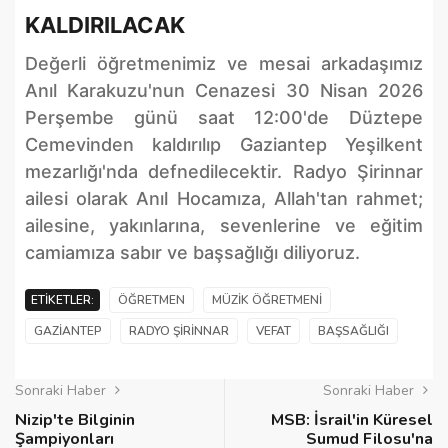
KALDIRILACAK
Değerli öğretmenimiz ve mesai arkadaşımız
Anıl Karakuzu'nun Cenazesi 30 Nisan 2026
Perşembe günü saat 12:00'de Düztepe
Cemevinden kaldırılıp Gaziantep Yeşilkent
mezarlığı'nda defnedilecektir. Radyo Şirinnar
ailesi olarak Anıl Hocamıza, Allah'tan rahmet;
ailesine, yakınlarına, sevenlerine ve eğitim
camiamıza sabır ve başsağlığı diliyoruz.
ETIKETLER:
ÖĞRETMEN
MÜZIK ÖĞRETMENI
GAZIANTEP
RADYO ŞIRINNAR
VEFAT
BAŞSAĞLIĞI
Sonraki Haber
Sonraki Haber
Nizip'te Bilginin
MSB: İsrail'in Küresel
Şampiyonları
Sumud Filosu'na