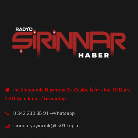
İncilipınar mh. Nişantaşı Sk. Cazibe İş mrk kat 10 Daire
1001 Şehitkamil / Gaziantep
0 342 230 85 91 -Whatsapp
sirinnaryayincilik@hs01.kep.tr