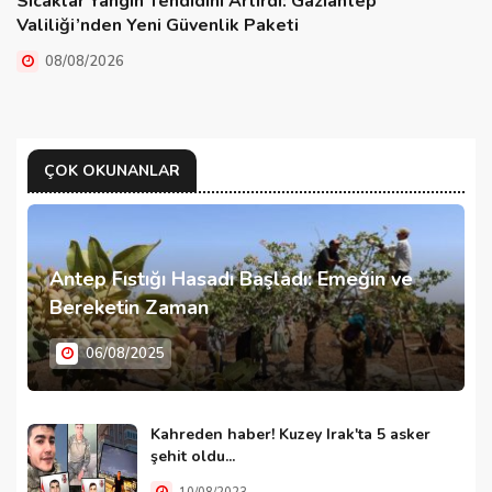
Sıcaklar Yangın Tehdidini Artırdı: Gaziantep
Valiliği’nden Yeni Güvenlik Paketi
08/08/2026
ÇOK OKUNANLAR
Antep Fıstığı Hasadı Başladı: Emeğin ve
Bereketin Zaman
06/08/2025
Kahreden haber! Kuzey Irak'ta 5 asker
şehit oldu...