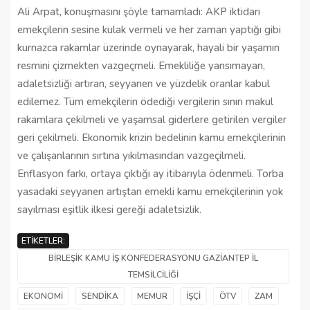
Ali Arpat, konuşmasını şöyle tamamladı: AKP iktidarı
emekçilerin sesine kulak vermeli ve her zaman yaptığı gibi
kurnazca rakamlar üzerinde oynayarak, hayali bir yaşamın
resmini çizmekten vazgeçmeli. Emekliliğe yansımayan,
adaletsizliği artıran, seyyanen ve yüzdelik oranlar kabul
edilemez. Tüm emekçilerin ödediği vergilerin sınırı makul
rakamlara çekilmeli ve yaşamsal giderlere getirilen vergiler
geri çekilmeli. Ekonomik krizin bedelinin kamu emekçilerinin
ve çalışanlarının sırtına yıkılmasından vazgeçilmeli.
Enflasyon farkı, ortaya çıktığı ay itibarıyla ödenmeli. Torba
yasadaki seyyanen artıştan emekli kamu emekçilerinin yok
sayılması eşitlik ilkesi gereği adaletsizlik.
ETIKETLER:
BIRLEŞIK KAMU İŞ KONFEDERASYONU GAZIANTEP İL
TEMSILCILIĞI
EKONOMI
SENDIKA
MEMUR
İŞÇI
ÖTV
ZAM