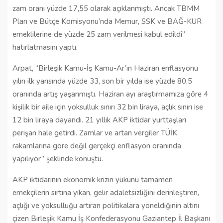
zam oranı yüzde 17,55 olarak açıklanmıştı. Ancak TBMM
Plan ve Bütçe Komisyonu’nda Memur, SSK ve BAĞ-KUR
emeklilerine de yüzde 25 zam verilmesi kabul edildi”
hatırlatmasını yaptı.
Arpat, “Birleşik Kamu-İş Kamu-Ar’ın Haziran enflasyonu
yılın ilk yarısında yüzde 33, son bir yılda ise yüzde 80,5
oranında artış yaşanmıştı. Haziran ayı araştırmamıza göre 4
kişilik bir aile için yoksulluk sınırı 32 bin liraya, açlık sınırı ise
12 bin liraya dayandı. 21 yıllık AKP iktidar yurttaşları
perişan hale getirdi. Zamlar ve artan vergiler TÜİK
rakamlarına göre değil gerçekçi enflasyon oranında
yapılıyor” şeklinde konuştu.
AKP iktidarının ekonomik krizin yükünü tamamen
emekçilerin sırtına yıkan, gelir adaletsizliğini derinleştiren,
açlığı ve yoksulluğu artıran politikalara yöneldiğinin altını
çizen Birleşik Kamu İş Konfederasyonu Gaziantep İl Başkanı