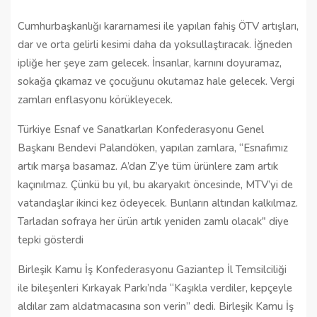
Cumhurbaşkanlığı kararnamesi ile yapılan fahiş ÖTV artışları,
dar ve orta gelirli kesimi daha da yoksullaştıracak. İğneden
ipliğe her şeye zam gelecek. İnsanlar, karnını doyuramaz,
sokağa çıkamaz ve çocuğunu okutamaz hale gelecek. Vergi
zamları enflasyonu körükleyecek.
Türkiye Esnaf ve Sanatkarları Konfederasyonu Genel
Başkanı Bendevi Palandöken, yapılan zamlara, “Esnafımız
artık marşa basamaz. A’dan Z’ye tüm ürünlere zam artık
kaçınılmaz. Çünkü bu yıl, bu akaryakıt öncesinde, MTV’yi de
vatandaşlar ikinci kez ödeyecek. Bunların altından kalkılmaz.
Tarladan sofraya her ürün artık yeniden zamlı olacak" diye
tepki gösterdi
Birleşik Kamu İş Konfederasyonu Gaziantep İl Temsilciliği
ile bileşenleri Kırkayak Parkı’nda “Kaşıkla verdiler, kepçeyle
aldılar zam aldatmacasına son verin” dedi. Birleşik Kamu İş