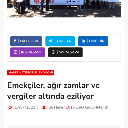
FACEBOOK
TWITTER
LINKEDIN
INSTAGRAM
WHATSAPP
HABER KATEGORISI: EKONOMI
Emekçiler, ağır zamlar ve
vergiler altında eziliyor
17/07/2023
Bu Haber
1016
Defa Görüntülendi.