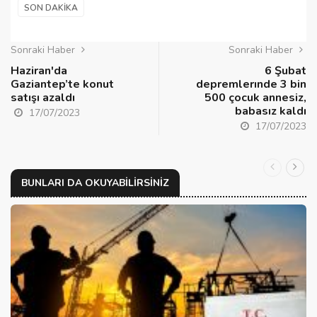
SON DAKIKA
Sonraki Haber
Sonraki Haber
Haziran'da
6 Şubat
Gaziantep’te konut
depremlerınde 3 bin
satışı azaldı
500 çocuk annesiz,
babasız kaldı
17/07/2023
17/07/2023
BUNLARI DA OKUYABILIRSINIZ