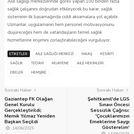
Aile sağlığı merkezlerinde görev yapan 100 binden fazla
sağlık çalışanını doğrudan etkileyecek bu karar, sağlık
sisteminin ilk basamağında ciddi aksamalara yol açabilir.
Uzmanlar, uygulamanın hem personel motivasyonunu
düşüreceğini hem de vatandaşların temel sağlık
hizmetlerine erişimini zorlaştırabileceğini vurguluyor.
ETIKETLER:
AILE SAĞLIĞI MERKEZI
MAAŞ
KESINTI
SAĞLIK
TEDAVI
MUAYENE
AILE HEKIMLERI
EBELER
HEMŞIRE
Sonraki Haber
Sonraki Haber
Gaziantep FK Olağan
Şehitkamil'de LGS
Genel Kurulu
Sınavı Öncesi
Gerçekleştirildi;
Sessizlik Çağrısı:
Memik Yılmaz Yeniden
'Çocuklarımızın
Başkan Seçildi
Emeklerine Saygı
Gösterelim'
14/06/2025
14/06/2025