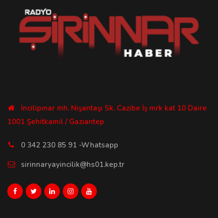
İncilipınar mh. Nişantaşı Sk. Cazibe İş mrk kat 10 Daire
1001 Şehitkamil / Gaziantep
0 342 230 85 91 -Whatsapp
sirinnaryayincilik@hs01.kep.tr