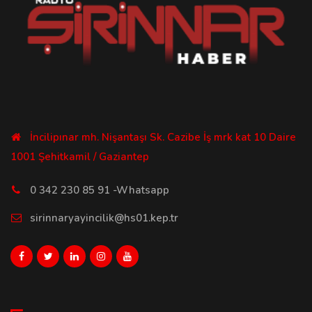
İncilipınar mh. Nişantaşı Sk. Cazibe İş mrk kat 10 Daire
1001 Şehitkamil / Gaziantep
0 342 230 85 91 -Whatsapp
sirinnaryayincilik@hs01.kep.tr