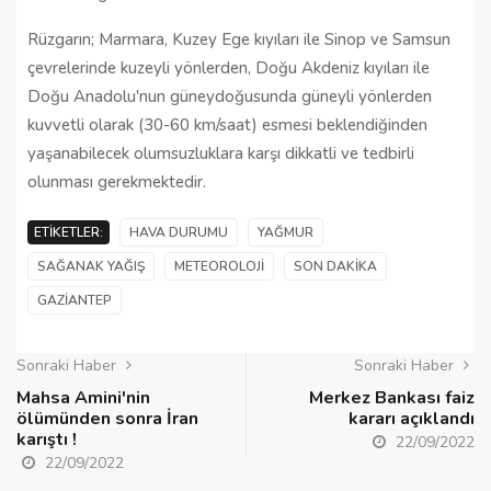
Rüzgarın; Marmara, Kuzey Ege kıyıları ile Sinop ve Samsun
çevrelerinde kuzeyli yönlerden, Doğu Akdeniz kıyıları ile
Doğu Anadolu'nun güneydoğusunda güneyli yönlerden
kuvvetli olarak (30-60 km/saat) esmesi beklendiğinden
yaşanabilecek olumsuzluklara karşı dikkatli ve tedbirli
olunması gerekmektedir.
ETIKETLER:
HAVA DURUMU
YAĞMUR
SAĞANAK YAĞIŞ
METEOROLOJI
SON DAKIKA
GAZIANTEP
Sonraki Haber
Sonraki Haber
Mahsa Amini'nin
Merkez Bankası faiz
ölümünden sonra İran
kararı açıklandı
karıştı !
22/09/2022
22/09/2022