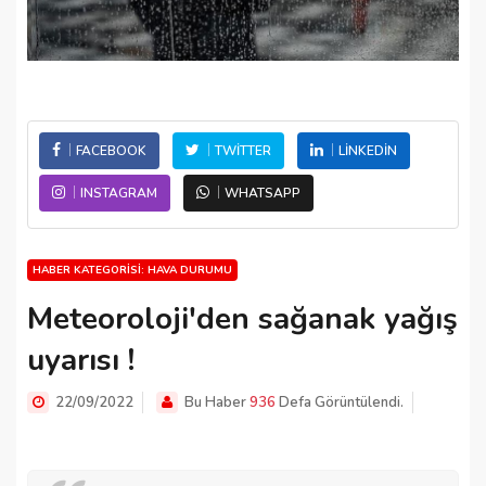
FACEBOOK
TWITTER
LINKEDIN
INSTAGRAM
WHATSAPP
HABER KATEGORISI: HAVA DURUMU
Meteoroloji'den sağanak yağış
uyarısı !
22/09/2022
Bu Haber
936
Defa Görüntülendi.