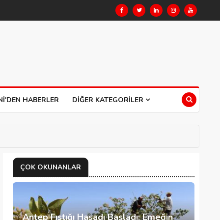
NI'DEN HABERLER
DIĞER KATEGORILER
ÇOK OKUNANLAR
Antep Fıstığı Hasadı Başladı: Emeğin