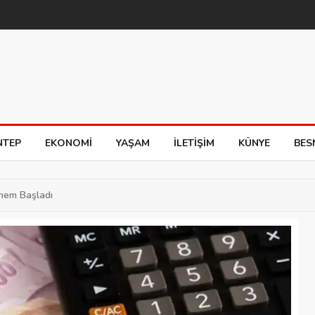
NTEP
EKONOMI
YAŞAM
İLETIŞIM
KÜNYE
BES
önem Başladı