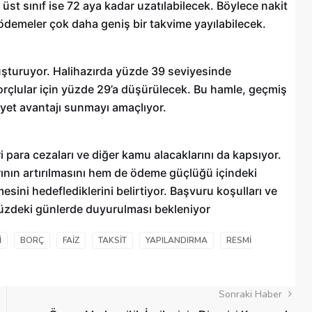
üst sınıf ise 72 aya kadar uzatılabilecek. Böylece nakit
 ödemeler çok daha geniş bir takvime yayılabilecek.
Şehitkamil Belediyesi işçi alımı
r
yapacak, işte şartlar
oluşturuyor. Halihazırda yüzde 39 seviyesinde
18/04/2025
borçlular için yüzde 29’a düşürülecek. Bu hamle, geçmiş
iyet avantajı sunmayı amaçlıyor.
ari para cezaları ve diğer kamu alacaklarını da kapsıyor.
arının artırılmasını hem de ödeme güçlüğü içindeki
sini hedeflediklerini belirtiyor. Başvuru koşulları ve
nümüzdeki günlerde duyurulması bekleniyor
I
BORÇ
FAIZ
TAKSIT
YAPILANDIRMA
RESMI
Sonraki Haber