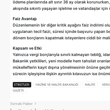
ödeme planlarında alt sınır 36 ay olarak korunurken, 
akışında sıkıntı yaşayan işletme ve vatandaşlar için
Gaziantep’te Toplu Ulaşım
Ücretlerine Yüzde 70 Zam Geliyo
Faiz Avantajı
Düzenlemenin bir diğer kritik ayağını faiz indirimi 
28/01/2025
uygulanan tecil faizi, süresi içinde başvuru yapan 
dönem borçlarını kapatmak isteyenlere ciddi bir mal
Kapsam ve Etki
Yalnızca vergi borçlarıyla sınırlı kalmayan tebliğ, id
Bakanlık yetkilileri, yeni modelle hem tahsilat oranl
mükelleflerin kayıt dışına yönelmesinin önüne geçilme
sürecin işleyişine ilişkin ayrıntılı kılavuzun ise ö
ETIKETLER:
HAZINE VE MALIYE BAKANLIĞI
MALIYE
VERG
GAZETE
Sonraki Haber