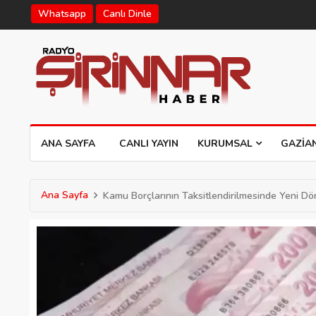
Whatsapp
Canlı Dinle
ANA SAYFA
CANLI YAYIN
KURUMSAL
GAZIA
Ana Sayfa
Kamu Borçlarının Taksitlendirilmesinde Yeni D