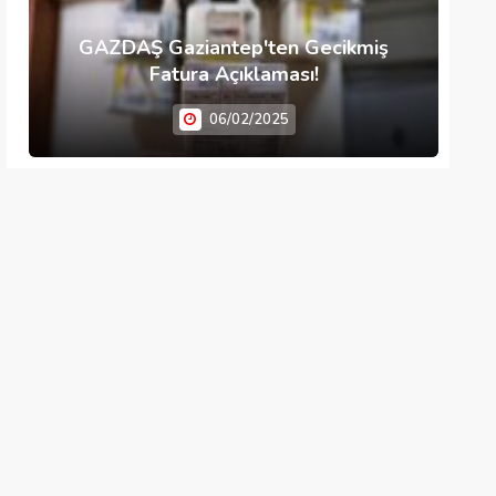
GAZDAŞ Gaziantep'ten Gecikmiş
Fatura Açıklaması!
06/02/2025