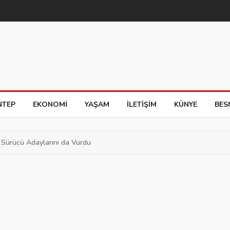
NTEP
EKONOMI
YAŞAM
İLETIŞIM
KÜNYE
BES
iz Sürücü Adaylarını da Vurdu