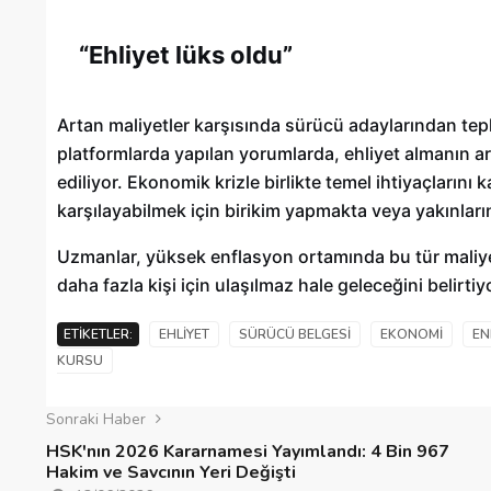
“Ehliyet lüks oldu”
Artan maliyetler karşısında sürücü adaylarından tepk
platformlarda yapılan yorumlarda, ehliyet almanın artı
ediliyor. Ekonomik krizle birlikte temel ihtiyaçlarını 
karşılayabilmek için birikim yapmakta veya yakınlar
Uzmanlar, yüksek enflasyon ortamında bu tür maliyet
daha fazla kişi için ulaşılmaz hale geleceğini belirtiy
ETIKETLER:
EHLIYET
SÜRÜCÜ BELGESI
EKONOMI
EN
KURSU
Sonraki Haber
HSK'nın 2026 Kararnamesi Yayımlandı: 4 Bin 967
Hakim ve Savcının Yeri Değişti