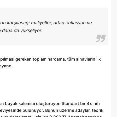
ın karşılaştığı maliyetler, artan enflasyon ve
 daha da yükseliyor.
n yapılması gereken toplam harcama, tüm sınavların ilk
ayandı.
Şehitkamil Belediyesi işçi alımı
r
yapacak, işte şartlar
en büyük kalemini oluşturuyor. Standart bir B sınıfı
18/04/2025
 seviyesinde bulunuyor. Bunun üzerine adaylar, teorik
on uygulama sınavı için ise 2.800 TL ödemek zorunda.