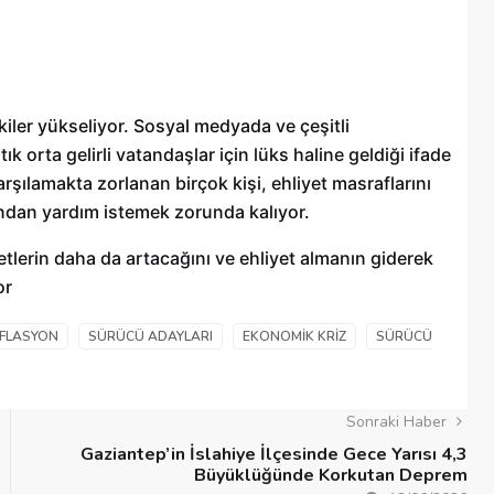
iler yükseliyor. Sosyal medyada ve çeşitli
k orta gelirli vatandaşlar için lüks haline geldiği ifade
karşılamakta zorlanan birçok kişi, ehliyet masraflarını
ından yardım istemek zorunda kalıyor.
lerin daha da artacağını ve ehliyet almanın giderek
or
FLASYON
SÜRÜCÜ ADAYLARI
EKONOMIK KRIZ
SÜRÜCÜ
Sonraki Haber
Gaziantep’in İslahiye İlçesinde Gece Yarısı 4,3
Büyüklüğünde Korkutan Deprem