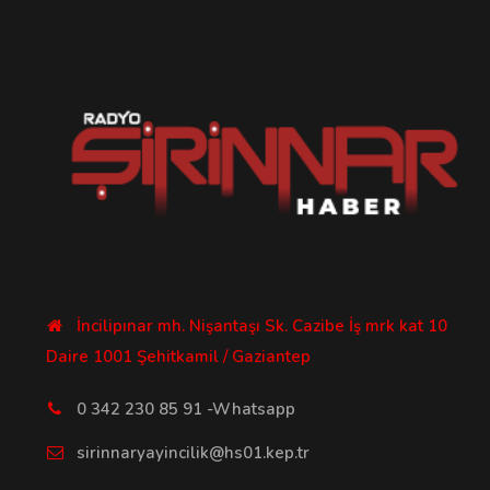
İncilipınar mh. Nişantaşı Sk. Cazibe İş mrk kat 10
Daire 1001 Şehitkamil / Gaziantep
0 342 230 85 91 -Whatsapp
sirinnaryayincilik@hs01.kep.tr