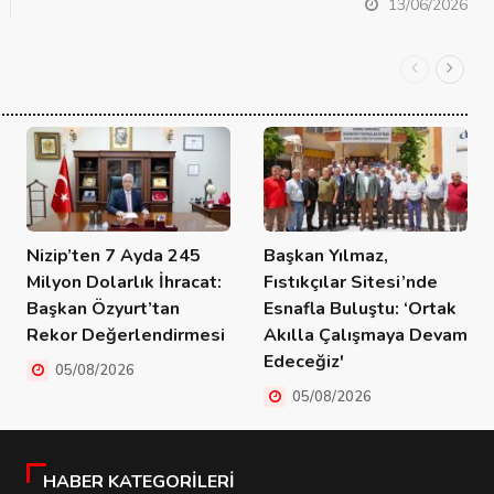
13/06/2026
Nizip’ten 7 Ayda 245
Başkan Yılmaz,
Milyon Dolarlık İhracat:
Fıstıkçılar Sitesi’nde
Başkan Özyurt’tan
Esnafla Buluştu: ‘Ortak
Rekor Değerlendirmesi
Akılla Çalışmaya Devam
Edeceğiz'
05/08/2026
05/08/2026
HABER KATEGORILERI