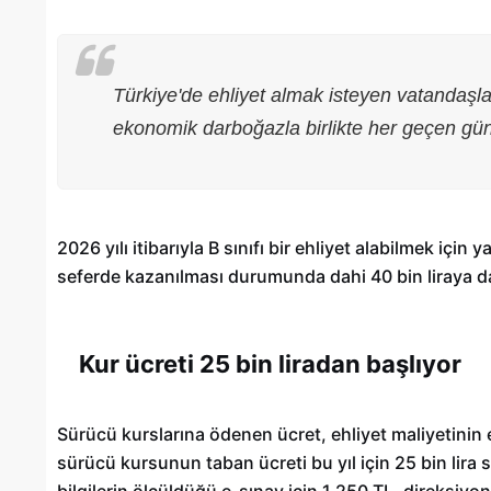
Türkiye'de ehliyet almak isteyen vatandaşlar
ekonomik darboğazla birlikte her geçen gün
2026 yılı itibarıyla B sınıfı bir ehliyet alabilmek içi
seferde kazanılması durumunda dahi 40 bin liraya d
Kur ücreti 25 bin liradan başlıyor
Gaziantep’te Toplu Ulaşım
Ücretlerine Yüzde 70 Zam Geliyo
Sürücü kurslarına ödenen ücret, ehliyet maliyetinin 
28/01/2025
sürücü kursunun taban ücreti bu yıl için 25 bin lira
bilgilerin ölçüldüğü e-sınav için 1.250 TL, direksiy