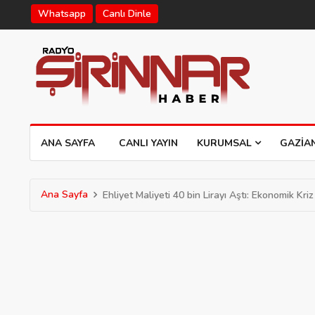
Whatsapp
Canlı Dinle
ANA SAYFA
CANLI YAYIN
KURUMSAL
GAZIA
Ana Sayfa
Ehliyet Maliyeti 40 bin Lirayı Aştı: Ekonomik Kr