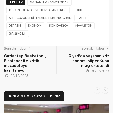
ETIKETLER:
GAZIANTEP SANAYI ODASI
TÜRKIYE ODALAR VE BORSALAR BIRLIĞI
TOBB
AFET ÇÖZÜMLERI HIZLANDIRMA PROGRAMI
AFET
DEPREM
EKONOMI
SON DAKIKA
INAVASYON
GIRIŞIMCILIK
Sonraki Haber
Sonraki Haber
Gaziantep Basketbol,
Riyad'da yaşanan kriz
Finalspor ile kritik
sonrası süper Kupa
mücadeleye
maçı ertelendi
hazırlanıyor
30/12/2023
29/12/2023
BUNLARI DA OKUYABILIRSINIZ