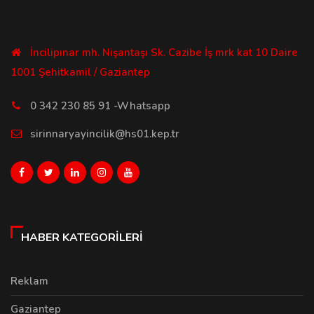
İncilipınar mh. Nişantaşı Sk. Cazibe İş mrk kat 10 Daire
1001 Şehitkamil / Gaziantep
0 342 230 85 91 -Whatsapp
sirinnaryayincilik@hs01.kep.tr
HABER KATEGORILERI
Reklam
Gaziantep