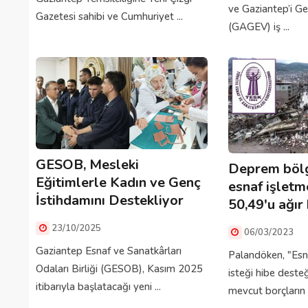
ve Gaziantep’i Ge
Gazetesi sahibi ve Cumhuriyet ...
(GAGEV) iş ...
GESOB, Mesleki
Deprem bölg
Eğitimlerle Kadın ve Genç
esnaf işletm
İstihdamını Destekliyor
50,49'u ağır 
23/10/2025
06/03/2023
Gaziantep Esnaf ve Sanatkârları
Palandöken, "Esn
Odaları Birliği (GESOB), Kasım 2025
isteği hibe desteğ
itibarıyla başlatacağı yeni ...
mevcut borçların 2