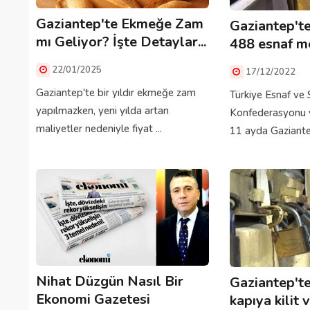
Gaziantep'te Ekmeğe Zam
Gaziantep't
mı Geliyor? İşte Detaylar...
488 esnaf me
22/01/2025
17/12/2022
Gaziantep'te bir yıldır ekmeğe zam
Türkiye Esnaf ve 
yapılmazken, yeni yılda artan
Konfederasyonu v
maliyetler nedeniyle fiyat ...
11 ayda Gaziantep
Nihat Düzgün Nasıl Bir
Gaziantep't
Ekonomi Gazetesi
kapıya kilit 