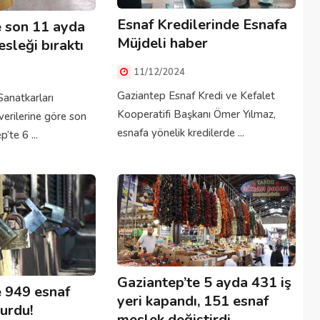
Esnaf Kredilerinde Esnafa
e son 11 ayda
Müjdeli haber
sleği bıraktı
11/12/2024
Gaziantep Esnaf Kredi ve Kefalet
Sanatkarları
Kooperatifi Başkanı Ömer Yılmaz,
erilerine göre son
esnafa yönelik kredilerde ...
’te 6 ...
Gaziantep’te 5 ayda 431 iş
e 949 esnaf
yeri kapandı, 151 esnaf
vurdu!
meslek değiştirdi