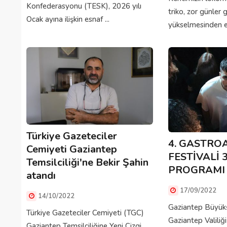
Konfederasyonu (TESK), 2026 yılı
triko, zor günler 
Ocak ayına ilişkin esnaf ...
yükselmesinden en
Türkiye Gazeteciler
4. GASTRO
Cemiyeti Gaziantep
FESTİVALİ 
Temsilciliği'ne Bekir Şahin
PROGRAMI
atandı
17/09/2022
14/10/2022
Gaziantep Büyükşe
Türkiye Gazeteciler Cemiyeti (TGC)
Gaziantep Valili
Gaziantep Temsilciliğine Yeni Çizgi