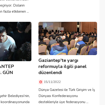
geçiriyor. Doların
 fazla etkilenen ...
Gaziantep'te yargı
ANTEP
reformuyla ilgili panel
3. GÜN
düzenlendi
15/11/2022
Dünya Gazetesi ile Türk Girişim ve İş
hir Belediyesi’nin,
Dünyası Konfederasyonu
ği koordinasyonunda
destekleriyle üye federasyonu ...