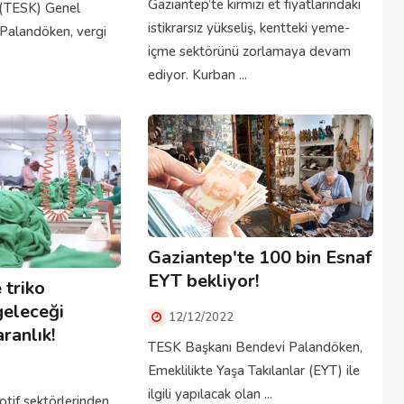
Gaziantep’te kırmızı et fiyatlarındaki
(TESK) Genel
istikrarsız yükseliş, kentteki yeme-
Palandöken, vergi
içme sektörünü zorlamaya devam
ediyor. Kurban ...
Gaziantep'te 100 bin Esnaf
EYT bekliyor!
 triko
geleceği
12/12/2022
aranlık!
TESK Başkanı Bendevi Palandöken,
Emeklilikte Yaşa Takılanlar (EYT) ile
ilgili yapılacak olan ...
tif sektörlerinden