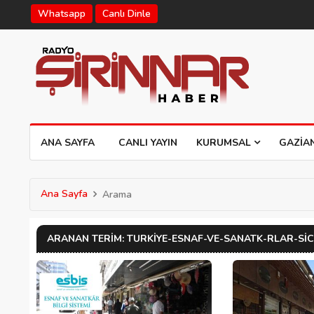
Whatsapp
Canlı Dinle
ANA SAYFA
CANLI YAYIN
KURUMSAL
GAZIA
Ana Sayfa
Arama
ARANAN TERIM: TURKIYE-ESNAF-VE-SANATK-RLAR-SIC