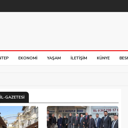
NTEP
EKONOMI
YAŞAM
İLETIŞIM
KÜNYE
BES
IL-GAZETESI