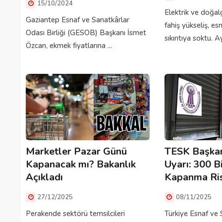
15/10/2024
Elektrik ve doğal
Gaziantep Esnaf ve Sanatkârlar
fahiş yükseliş, es
Odası Birliği (GESOB) Başkanı İsmet
sıkıntıya soktu. Ayl
Özcan, ekmek fiyatlarına ...
Marketler Pazar Günü
TESK Başkan
Kapanacak mı? Bakanlık
Uyarı: 300 Bi
Açıkladı
Kapanma Ris
27/12/2025
08/11/2025
Perakende sektörü temsilcileri
Türkiye Esnaf ve 