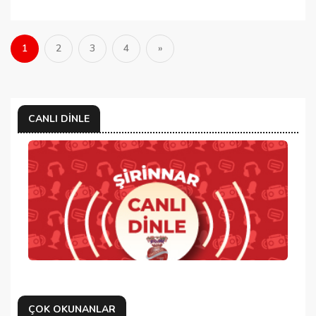
1
2
3
4
»
CANLI DINLE
ÇOK OKUNANLAR