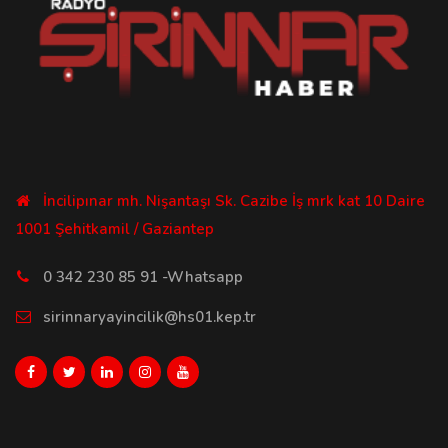
İncilipınar mh. Nişantaşı Sk. Cazibe İş mrk kat 10 Daire
1001 Şehitkamil / Gaziantep
0 342 230 85 91 -Whatsapp
sirinnaryayincilik@hs01.kep.tr