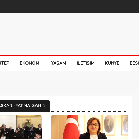
NTEP
EKONOMI
YAŞAM
İLETIŞIM
KÜNYE
BES
ASKANI-FATMA-SAHIN