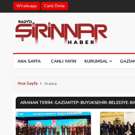
Whatsapp
Canlı Dinle
ANA SAYFA
CANLI YAYIN
KURUMSAL
GAZIA
Ana Sayfa
Arama
ARANAN TERIM: GAZIANTEP-BUYUKSEHIR-BELEDIYE-B