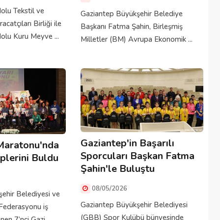
lu Tekstil ve
Gaziantep Büyükşehir Belediye
atçıları Birliği ile
Başkanı Fatma Şahin, Birleşmiş
lu Kuru Meyve ...
Milletler (BM) Avrupa Ekonomik ...
Gaziantep'in Başarılı
 Maratonu'nda
Sporcuları Başkan Fatma
plerini Buldu
Şahin'le Buluştu
08/05/2026
ehir Belediyesi ve
Gaziantep Büyükşehir Belediyesi
 Federasyonu iş
(GBB) Spor Kulübü bünyesinde
nen 7’nci Gazi ...