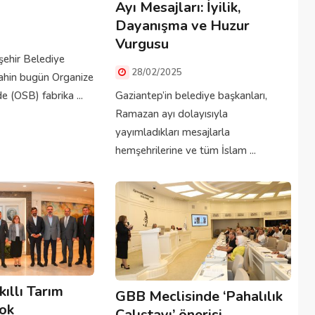
Ayı Mesajları: İyilik,
Dayanışma ve Huzur
Vurgusu
ehir Belediye
28/02/2025
ahin bugün Organize
e (OSB) fabrika ...
Gaziantep’in belediye başkanları,
Ramazan ayı dolayısıyla
yayımladıkları mesajlarla
hemşehrilerine ve tüm İslam ...
ıllı Tarım
GBB Meclisinde ‘Pahalılık
Çok
Çalıştayı’ önerisi