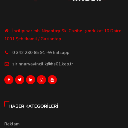
İncilipınar mh. Nişantaşı Sk. Cazibe İş mrk kat 10 Daire
1001 Şehitkamil / Gaziantep
0 342 230 85 91 -Whatsapp
sirinnaryayincilik@hs01.kep.tr
HABER KATEGORILERI
Reklam