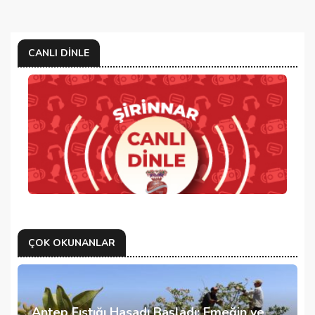
CANLI DINLE
ÇOK OKUNANLAR
Antep Fıstığı Hasadı Başladı: Emeğin ve